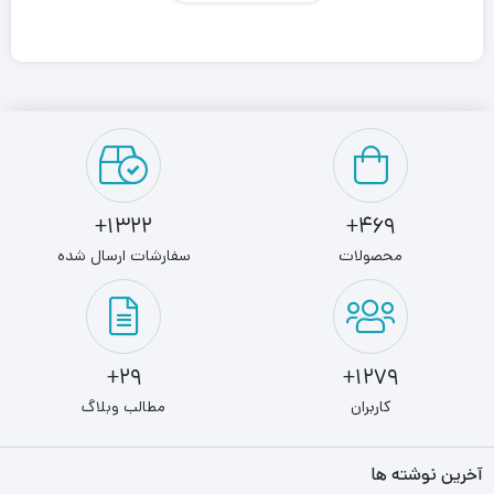
پورت LAN است که با سرعت 24 مگابیت در ثانیه دانلود و 2 مگابیت
بر ثانیه اطلاعات را آپلود می‌کند. مودم روتر بی سیم U.TEL A304U
دارای یک پورت USB2.0 برای انتشار و اشتراک فایل یا اتصال دانگل
3g برای استفاده از اینترنت است. این مودم برای اشتراک گذاری
اینترنت پرسرعت در مصارف خانگی حرفه‌ای و سازمان‌های بزرگ طراحی
1322+
469+
شده است و با به‌کارگیری استاندارها و قابلیت های کلیدی انتخابی
محصولات
سفارشات ارسال شده
ایدئال به حساب می‌آید.
29+
1279+
کاربران
مطالب وبلاگ
آخرین نوشته ها