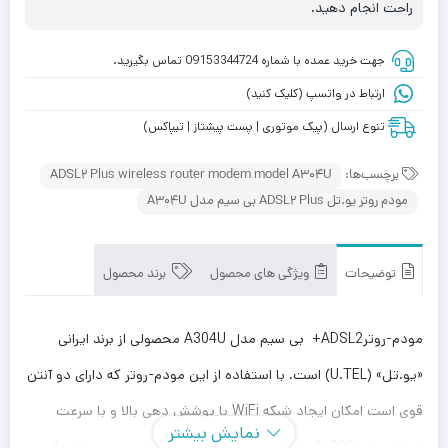
راحت انجام دهید.
جهت خرید عمده با شماره 09153344724 تماس بگیرید.
ارتباط در واتسپ (کلیک کنید)
تنوع ارسال (پیک موتوری | پست پیشتاز | تیپاکس)
برچسب‌ها:
ADSL2 Plus wireless router modem model A304U
مودم روتر یو.تل ADSL2 Plus بی سیم مدل A304U
توضیحات
ویژگی های محصول
برند محصول
مودم-روترADSL2+ بی سیم مدل A304U محصولی از برند ایرانی
«یو.تل» (U.TEL) است. با استفاده از این مودم-روتر که دارای دو آنتن
قوی است امکان ایجاد شبکه WiFi با پوشش دهی بالا و با سرعت
نمایش بیشتر
انتقال داده 300مگابیت بر ثانیه فراهم می‌شود. این مودم دارای 4