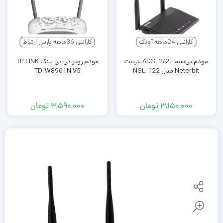
گارانتی 24ماهه آونگ
گارانتی 36ماهه پارس ارتباط
مودم بی‌سیم +ADSL2/2 نتربیت
مودم روتر تی پی لینک TP LINK
Neterbit مدل NSL-122
TD-W8961N V5
۳,۱۵۰,۰۰۰
تومان
۳,۵۹۰,۰۰۰
تومان