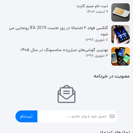
در دست گرفتن و کار با آن خیلی راحت است. فریم دور و قاب پشتی
ثبت نام سیم کارت
گوشی نیز از جنس پلاستیک هستند. گوشی هیچ نوع گواهی IP ندارد و
9 اسفند 1403
سامسونگ بلندگوهای استریو را در این مدل حذف کرده است. دکمه
گلکسی فولد ۲ احتمالا در روز نخست IFA 2019 رونمایی می
پاور تخت می باشد و دارای حسگر اثر انگشت است که بسیار خوب کار
شود
11 شهریور 1398
می کند.
بهترین گوشی‌های میان‌رده سامسونگ در سال ۱۴۰۵
4 شهریور 1398
صفحه نمایش
سامسونگ یک صفحه نمایش 6.7 اینچی FHD+ Super Amoled را برای
عضویت در خبرنامه
این گوشی در نظر گرفته است. رزولوشن این نمایشگر 1080 × 2400
پیکسل و رفرش ریت آن 120 هرتز می باشد. به این ترتیب، نمایش
انواع محتوا به بهترین شکل ممکن و با رنگ های واقعی انجام می شود.
از طرف دیگر، محافظ راحتی چشم، از چشمان شما در برابر انتشار نور
ثبت‌نام
آبی محافظت خواهد کرد تا بتوانید برای مدت طولانی و بدون احساس
نمادهای اعتماد