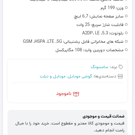
وزن:
199 گرم
سایز صفحه نمایش:
6.7 اینچ
قابلیت شارژ سریع:
25 وات
بلوتوث:
5.3، A2DP، LE
شبکه‌ های مخابراتی قابل پشتیبانی:
GSM ،HSPA ،LTE ،5G
مشخصات دوربین واید:
108 مگاپیکسل
برند:
سامسونگ
دسته‌بندی‌ها:
گوشی موبایل
,
موبایل و تبلت
ناموجود
ضمانت قیمت و موجودی
قیمت و موجودی کالا معتبر و مقطوع است. خرید خود را با خیال
راحت انجام دهید.