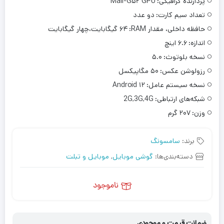
پردازنده‌ گرافیکی:
Mali-G۵۲ GPU
تعداد سیم کارت:
دو عدد
حافظه داخلی، مقدار RAM:
۶۴ گیگابایت،چهار گیگابایت
اندازه:
۶.۶ اینچ
نسخه بلوتوث:
۵.۰
رزولوشن عکس:
۵۰ مگاپیکسل
نسخه سیستم عامل:
Android ۱۲
شبکه‌های ارتباطی:
2G,3G,4G
وزن:
۲۰۷ گرم
برند:
سامسونگ
دسته‌بندی‌ها:
گوشی موبایل
,
موبایل و تبلت
ناموجود
ضمانت قیمت و موجودی