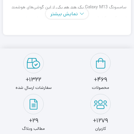
سامسونگ Galaxy M13 پک هند هم یکی از این گوشی‌های هوشمند
نمایش بیشتر
است که در کنار قیمت مقرون به‌صرفه، از مشخصات فنی مناسب و
قابل قبولی بهره برده است. لازم به ذکر است که در برخی از مشخصات
در نظر گرفته شده، این گوشی به نسبت پک جهانی تفاوت‌هایی دارد.
در نمای رو‌به‌رویی این گوشی به صفحه‌نمایش با ابعاد 6.6 اینچ و
رزولوشن 1080×2408 پیکسل از نوع PLS مجهز شده که توانایی
نمایش 400 پیکسل در هر اینچ را دارد. دوربین اصلی قدرتمند 50
1322+
469+
مگاپیکسل که در نور روز و نور شب عملکرد خوبی دارد در کنار سنسور 5
محصولات
سفارشات ارسال شده
مگاپیکسل فوق عریضی که امکان ثبت تصاویر با زاویه دید گسترده را
برای شما فراهم کرده و یک سنسور 2 مگاپیکسل ماکرو که تاثیر بالایی
در ثبت تصاویر پرتره توسط سنسور دوربین اصلی دارد، سنسور‌های
29+
1279+
دوربین سه‌گانه این گوشی هوشمند میان‌رده را تشکیل می‌دهند.
کاربران
مطالب وبلاگ