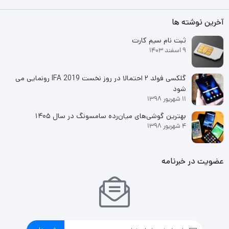
بریدگی قطره‌ای شکل ناچ در قسمت بالایی و مرکزی صفحه‌نمایش،
آخرین نوشته ها
سنسور دوربین سلفی با رزولوشن 8 مگاپیکسل را در خود جای داده
ثبت نام سیم کارت
است. بهره بردن از پردازنده اگزینوس 850 هم سبب شده تا سامسونگ
9 اسفند 1403
Galaxy M13 توانایی ارائه عملکرد قابل قبولی در اجرای بازی‌های
محبوب و نرم‌افزار‌های کاربردی داشته باشد. باتری قدرتمند با میزان
گلکسی فولد ۲ احتمالا در روز نخست IFA 2019 رونمایی می
شود
ظرفیت 6000 میلی‌آمپر‌ساعت هم اتفاق بسیار خوبی برای این گوشی
11 شهریور 1398
بوده که توانایی ارائه طول عمر مفید (زمان آماده به‌کار) دو روز و حتی
بهترین گوشی‌های میان‌رده سامسونگ در سال ۱۴۰۵
4 شهریور 1398
بیشتر را در مصرف عادی دارد. در مجموع باید بگوییم که اگر به دنبال
خرید گوشی هوشمندی هستید که از قیمت مقرون به‌صرفه بهره برده
عضویت در خبرنامه
باشد و از طرفی در بخش دوربین اصلی، باتری و پردازنده عملکرد قابل
قبولی داشته باشد، Galaxy M13 ‌‌می‌تواند یکی از گزینه‌های خوب شما
باشد. گوشی‌های اکتیو هم به این شکل هستند که به دلیل
محدودیت‌های برخی از محصولات برای کشور ایران، در کشور‌های