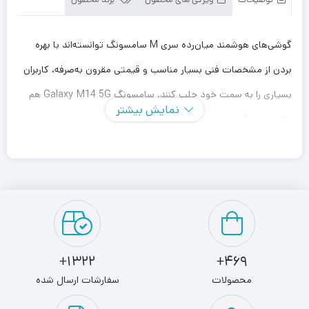
توضیحات
ویژگی های محصول
برند محصول
گوشی‌های هوشمند میان‌رده سری M سامسونگ توانسته‌اند با بهره
بردن از مشخصات فنی بسیار مناسب و قیمتی مقرون به‌صرفه، کاربران
بسیاری را به سمت خود جلب کنند. سامسونگ Galaxy M14 5G هم
نمایش بیشتر
یکی از این گوشی‌های هوشمند میان‌رده و با‌کیفیت است. در نمای
رو‌به‌رویی صفحه‌نمایش با ابعاد 6.6 اینچ و رزولوشن 1080×2408
پیکسل از نوع PLS را شاهد هستیم که سوای وضوح تصویر بسیار
خوب، نرخ بروزرسانی 90 هرتز آن سبب شده تا عملکردی روان و بدون
لگ را از آن شاهد باشید. در قسمت پشتی این گوشی سنسور دوربین
اصلی 50 مگاپیکسل در کنار دو سنسور دوربین 2 مگاپیکسل از نوع
1322+
469+
ماکرو و سنجش عمق در نظر گرفته شده است. سنسور دوربین اصلی
محصولات
سفارشات ارسال شده
سبب شده تا نه‌تنها در نور روز، بلکه در نور شب هم تصاویر جذاب و