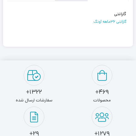
گارانتی
گارانتی 36ماهه آونگ
1322+
469+
محصولات
سفارشات ارسال شده
29+
1279+