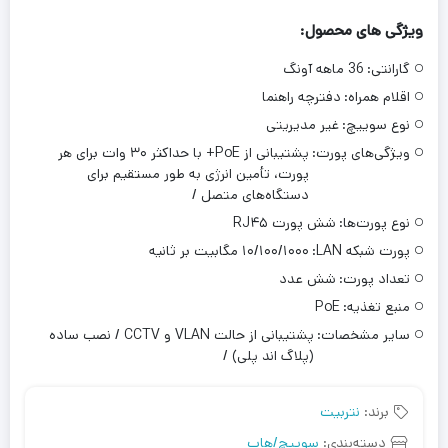
ویژگی های محصول:
گارانتی:
36 ماهه آونگ
اقلام همراه:
دفترچه‌ راهنما
نوع سوییچ:
غیر مدیریتی
ویژگی‌های پورت:
پشتیبانی از PoE+ با حداکثر ۳۰ وات برای هر
پورت، تأمین انرژی به طور مستقیم برای
دستگاه‌های متصل /
نوع پورت‌ها:
شش پورت RJ۴۵
پورت شبکه LAN:
۱۰/۱۰۰/۱۰۰۰ مگابیت بر ثانیه
تعداد پورت‌:
شش عدد
منبع تغذیه:
PoE
سایر مشخصات:
پشتیبانی از حالت VLAN و CCTV / نصب ساده
(پلاگ اند پلی) /
برند:
نتربیت
دسته‌بندی:
سوییچ/هاب