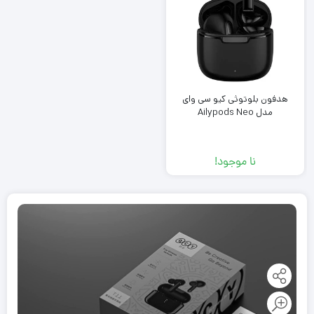
هدفون بلوتوثی کیو سی وای
مدل Ailypods Neo
نا موجود!