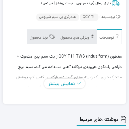
تنوع ارسال (پیک موتوری | پست پیشتاز | تیپاکس)
برچسب‌ها:
QCY-T11
هندزفری بی سیم شیاومی
توضیحات
ویژگی های محصول
برند محصول
هدفون QCY T11 TWS (indusiform)از یک سیم پیچ متحرک +
طراحی بلندگوی هیبریدی دوگانه آهنی استفاده می کند. سیم پیچ
متحرک دارای یک زمینه صدای گسترده، فرکانس کامل کم، پوشش
نمایش بیشتر
خوب زمینه صدا، صدای شل و طبیعی مناسب برای گوش دادن به
موسیقی است.آهن متحرک دارای جزئیات غنی، فرکانس های روشن از
میانه به بالا، خطوط صوتی واضح تر و جزئیات غنی موسیقی است.
نوشته های مرتبط
مناسب برای گوش دادن به آهنگ های ملایم و ظریف مانند آواز و