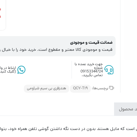
د
د
ضمانت قیمت و موجودی
قیمت و موجودی کالا معتبر و مقطوع است. خرید خود را با خیال ر
جهت خرید عمده با
شماره
ارتباط در 
09153344724
(کلیک کنید)
تماس بگیرید.
برچسب‌ها:
QCY-T19
هندزفری بی سیم شیاومی
د محصول
 دسته از افرادی است که مایل هستند بدون در دست نگه داشتن گوشی تلفن همراه خود، ب