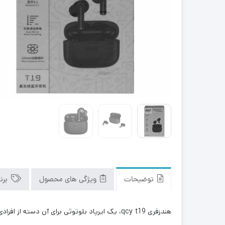
توضیحات
ویژگی های محصول
برن
هندزفری qcy t19، یک ایرپاد بلوتوثی برای آن