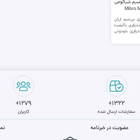
سیم شیائومی
 بی‌سیم ارزان
دزفری باکیفیت
دزفری بلوتوثی
1279+
1322+
سفارشات ارسال شده
کاربران
عضویت در خبرنامه
نما