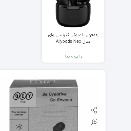
هدفون بلوتوثی کیو سی وای
مدل Ailypods Neo
نا موجود!