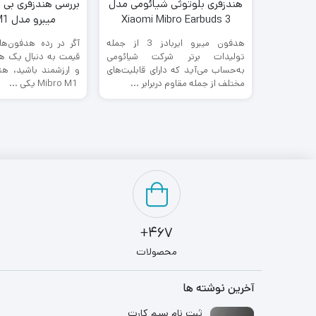
هندزفری بلوتوثی شیائومی مدل
بررسی هندزفری بی 
Xiaomi Mibro Earbuds 3
میبرو مدل Mibro M1
هدفون میبرو ایربادز 3 از جمله
آگر در رده هدفون‌های
تولیدات برتر شرکت شیائومی
قیمت به دنبال یک هن
به‌‌حساب می‌آید که دارای قابلیت‌های
و ارزشمند باشید، هن
مختلف از جمله مقاوم دربرابر ...
Mibro M1 یکی ...
467+
محصولات
آخرین نوشته ها
ثبت نام سیم کارت