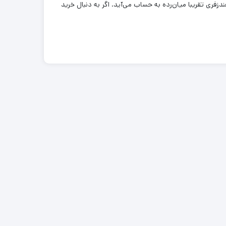
هند. هدفون بی سیم کیو سی وای مدل t19با داشتن دو گوشی و محدوده عملکردی 10 متری، یک هندزفری تقریبا میان‌رده به حساب می‌آید. اگر به دنبال خرید