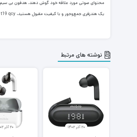
یک هندزفری جمع‌وجور و با کیفیت مقبول هستید، t19 qcy می‌تواند انتظارات شما را تا حد زیادی برآورده کند.
نوشته های مرتبط
20 آذر 1402
20 آذر 1402