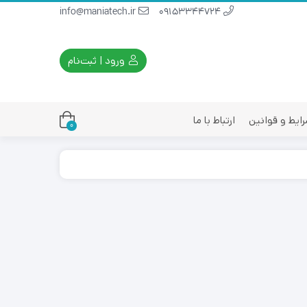
info@maniatech.ir
09153344724
ورود | ثبت‌نام
ایط و قوانین
ارتباط با ما
0