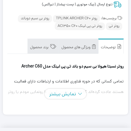
تنوع ارسال (پیک موتوری | پست پیشتاز | تیپاکس)
برچسب‌ها:
روتر TPLINK ARCHER C60
روتر بی سیم دوباند
روتر تی
روتر تی پی لینک AC1350 C60
توضیحات
ویژگی های محصول
برند محصول
روتر نسبتا هیولا بی سیم دو باند تی پی لینک مدل Archer C60
تمامی کسانی که در حوزه فناوری اطلاعات و ارتباطات دارای فعالیت
هستند عادت کرده‌اند که هر چند وقت یک بار با رونمایی مودم یا روتر
نمایش بیشتر
یا مودم/روترهای برند TP-Link شگفت زده شوند. این بار این شرکت با
روتر بی‌سیم مدل Archer C60 باز هم موج شگفتی را در میان فعالان
این حوزه و بازار مربوط به خودش به راه انداخته است. این مودم دارای