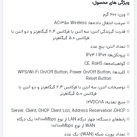
ویژگی های محصول:
وزن:
۶۰۰ گرم
سرعت انتقال داده‌ها:
AC۱۳۵۰ Wireless
قدرت گیرندگی آنتن:
سه آنتن با فرکانس ۲.۴ گیگاهرتز و دو آنتن با
فرکانس ۵.۰ گیگاهرتز
تعداد آنتن:
پنج عدد
پروتکل‌ها:
IPv۴ / IPv۶
گواهینامه‌‌ها:
CE, RoHS
کلیدها:
WPS/Wi-Fi On/Off Button, Power On/Off Button,
Reset Button
توضیحات آنتن:
سه آنتن با فرکانس ۲.۴ گیگاهرتز و دو آنتن با
فرکانس ۵.۰ گیگاهرتز
منبع تغذیه:
۱۲VDC/۱A
Server, Client, DHCP Client List, Address Reservation
DHCP:
رابط‌های دستگاه:
چهار درگاه LAN از نوع ۱۰/۱۰۰Mbps یک درگاه
WAN از نوع ۱۰/۱۰۰Mbps
تعداد پورت شبکه (WAN):
یک عدد