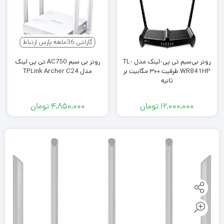
گارانتی 36ماهه پارس ارتباط
روتر بی‌سیم تی پی-لینک مدل TL-
روتر بی سیم AC750 تی پی لینک
WR841HP ظرفیت ۳۰۰ مگابیت بر
مدل TPLink Archer C24
ثانیه
۱۲,۰۰۰,۰۰۰
تومان
۴,۸۵۰,۰۰۰
تومان