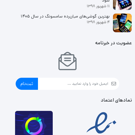
شود
11 شهریور 1398
ابعاد روتر بی سیم دو باند تی پی لینک مدل Archer C60 چیزی
بهترین گوشی‌های میان‌رده سامسونگ در سال ۱۴۰۵
معادل ۳۷ میلیمتر برای ارتفاع بدنه٬ ۱۴۴ میلیمتر برای عرض و ۲۳۰
4 شهریور 1398
میلیمتر برای طول آن است که ابعادی نسبتا منطقی برای روتری است که
امکانات و قدرتی مثال زدنی را یدک می‌کشد. وزن این روتر ۶۰۰ گرم
عضویت در خبرنامه
بوده که باعث شده این وسیله ارتباطی شبکه‌ای در مکان‌هایی که
ارتفاعی بالا نسبت به زمین دارند از استفاده خوبی برخوردارند باشند.
روتر بی‌سیم TP-Link مدل Archer C60 از هر دو استانداردهای IEEE
ثبت‌نام
801.11 AC-1997 که در سال 1997 توسط انجمن مهندسان برق و
الکترونیک IEEE منتشر و IEEE 802.11 B-1999 که در سال 1999
نمادهای اعتماد
توسط سازمان بین المللی استاندارد ISO منتشر شده پیروی می‌کند که
معتبرترین استانداردها در این حوزه فعالیت است. به جز استانداردها
این مودم از هر دو پروتکل IPv6 و IPv4 پشتیبانی کامل می‌کند و این