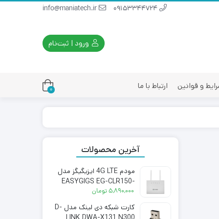
info@maniatech.ir
09153344724
ورود | ثبت‌نام
ایط و قوانین
ارتباط با ما
0
آخرین محصولات
مودم 4G LTE ایزیگیگز مدل
EASYGIGS EG-CLR150-
3511S
۵,۸۹۰,۰۰۰
تومان
کارت شبکه دی لینک مدل D-
LINK DWA-X131 N300