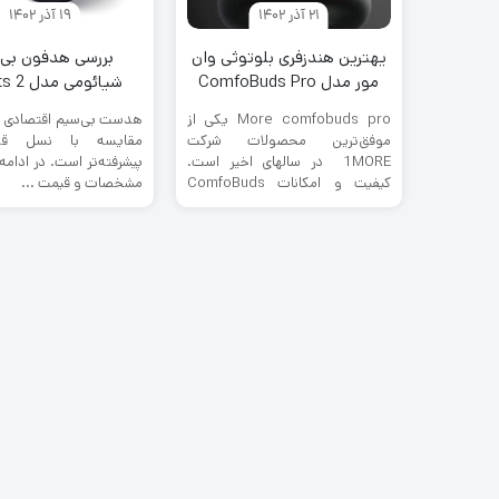
21 آذر 1402
19 آذر 1402
یهترین هندزفری بلوتوثی وان
بررسی هدفون بی
مور مدل ComfoBuds Pro
شیائومی مدل Airdots 2
ES901
More comfobuds pro یکی از
هدست بی‌سیم اقتصادی ا
موفق‌ترین محصولات شرکت
مقایسه با نسل قب
1MORE در سالهای اخیر است.
پیشرفته‌تر است. در ادامه
کیفیت و امکانات ComfoBuds
مشخصات و قیمت ...
Pro، آن را ...