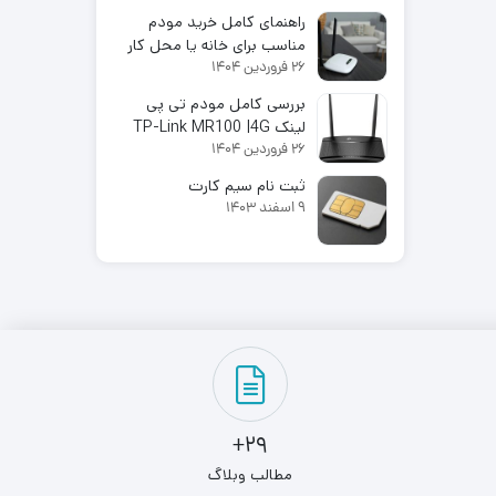
پرسرعت با قیمت اقتصادی
راهنمای کامل خرید مودم
مناسب برای خانه یا محل کار
26 فروردین 1404
در سال 2025
بررسی کامل مودم تی پی
لینک TP-Link MR100 |4G
26 فروردین 1404
LTE
ثبت نام سیم کارت
9 اسفند 1403
29+
مطالب وبلاگ