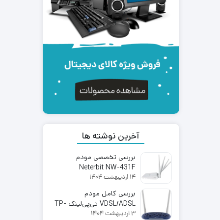
آخرین نوشته ها
بررسی تخصصی مودم
Neterbit NW-431F
14 اردیبهشت 1404
بررسی کامل مودم
VDSL/ADSL تی‌پی‌لینک TP-
3 اردیبهشت 1404
Link TD-W9960 | اینترنت