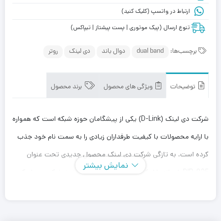
ارتباط در واتسپ (کلیک کنید)
تنوع ارسال (پیک موتوری | پست پیشتاز | تیپاکس)
برچسب‌ها:
dual band
دوال باند
دی لینک
روتر
توضیحات
ویژگی های محصول
برند محصول
شرکت دی لینک (D-Link) یکی از پیشگامان حوزه شبکه است که همواره
با ارایه محصولات با کیفیت طرفداران زیادی را به سمت نام خود جذب
کرده است. به تازگی شرکت دی لینک محصول جدیدی تحت عنوان
نمایش بیشتر
DIR-825 را روانه بازار کرده است. این محصول جدید شرکت دی‌ لینک
در واقع یک روتر بی‌سیم قدرتمند است. روتر بی‌سیم DIR-825 از چهار
آنتن با قدرت گیرندگی 5 دسی‌بل پشتیبانی می‌کند که می‌تواند