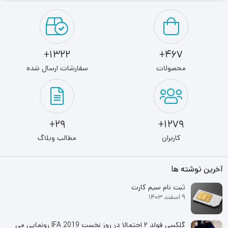
محدوده وسیعی را با قدرت بالا تحت پوشش شبکه بی‌سیم قرار دهد.
روتر بی‌سیم DIR-825 از چهار درگاه LAN گیگابیتی بهره می‌برد که برای
اتصال تجهیزاتی مانند رایانه، دوربین مداربسته و… به شبکه از طریق
1322+
467+
کابل مورد استفاده قرار می‌گیرد. در کنار این چهار درگاه یک درگاه
محصولات
سفارشات ارسال شده
WAN گیگابیتی به رنگ زرد به چشم می‌خورد که برای اینترنت است. در
قسمت جلویی این روتر نشان‌گرهای LED به چشم می‌خورد که اطلاعات
مفیدی از عملکرد صحیح درگاه‌ها، روشن بودن وضعیت بی‌سیم و
29+
1279+
استفاده از کلید WPS اعلام می‌کند. روتر بی‌سیم DIR-825 از طراحی
کاربران
مطالب وبلاگ
بسیار خوبی بهره می‌برد. طوری‌که هنگام قرارگیری آن روی میزکارتان
آخرین نوشته ها
حس بسیار خوبی را به شما منتقل می‌کند. کلید WPS ارایه شده روی
ثبت نام سیم کارت
این روتر به شما امکان اتصال سریع و با امنیت بالا را به شبکه بی‌سیم
9 اسفند 1403
می‌دهد.
گلکسی فولد ۲ احتمالا در روز نخست IFA 2019 رونمایی می