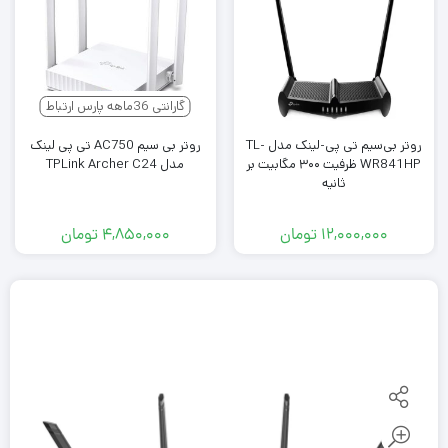
گارانتی 36ماهه پارس ارتباط
روتر بی‌سیم تی پی-لینک مدل TL-
روتر بی سیم AC750 تی پی لینک
WR841HP ظرفیت ۳۰۰ مگابیت بر
مدل TPLink Archer C24
ثانیه
۱۲,۰۰۰,۰۰۰
تومان
۴,۸۵۰,۰۰۰
تومان