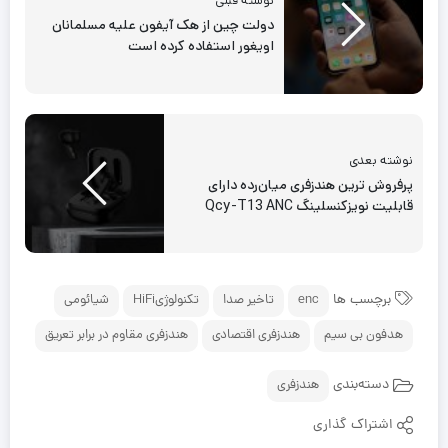
نوشته قبلی
دولت چین از هک آیفون علیه مسلمانان
اویغور استفاده کرده است
نوشته بعدی
پرفروش ترین هندزفری میان‌رده دارای
قابلیت نویزکنسلینگ Qcy-T13 ANC
برچسب ها
enc
تاخیر صدا
تکنولوژیHiFi
شیائومی
هدفون بی سیم
هندزفری اقتصادی
هندزفری مقاوم در برابر تعریق
دسته‌بندی
هندزفری
اشتراک گذاری