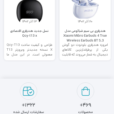
20 آذر 1402
13 آذر 1402
هندزفری بی سیم شیائومی مدل
نسل جدید هندزفری اقتصادی
Qcy-t13 x
Xiaomi Mibro Earbuds 4 True
Wireless Earbuds BT 5.3
امروزه هندزفری بلوتوث دو گوش
طراحی و کیفیت ساخت Qcy-T13
یکی از پرطرفدارترین کالاهای
X نسخه جدیدتر وبروزتر T13
دیجیتال به شمار می‌روند که قابلیت
معمولی است. در این مدل ما
اتصال به بسیاری از دستگاه‌های ...
طراحی بهتری را داریم ...
1322+
469+
محصولات
سفارشات ارسال شده